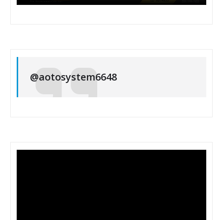
@aotosystem6648