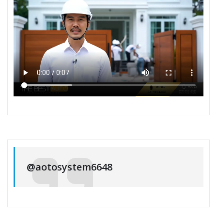
@aotosystem6648