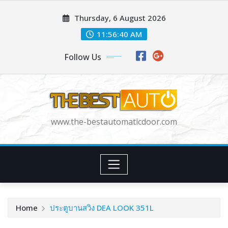
Skip
Thursday, 6 August 2026
to
content
11:56:42 AM
Follow Us
www.the-bestautomaticdoor.com
Home
ประตูบานสวิง DEA LOOK 351L