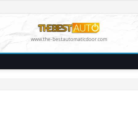
www.the-bestautomaticdoor.com