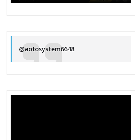
@aotosystem6648