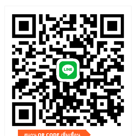
สแกน QR CODE เพิ่มเพื่อน