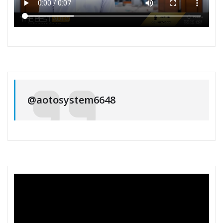
@aotosystem6648