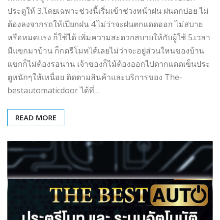
ประตูให้ 3.โดยเฉพาะช่วงนี้เริ่มเข้าช่วงหน้าฝน ฝนตกบ่อย ไม่
ต้องลงจากรถให้เปียกฝน 4.ไม่ว่าจะฝนตกแดดออก ไม่สบาย
หรือหมดแรง ก็ใช้ได้ เพิ่มความสะดวกสบายให้กับผู้ใช้ 5.เวลา
มีแขกมาบ้าน ก็กดรีโมทได้เลยไม่ว่าจะอยู่ส่วนใหนของบ้าน
แขกก็ไม่ต้องรอนาน เจ้าของก็ไม้ต้องออกไปตากแดดเข็นประ
ตูหนักๆให้เหนื่อย ติดตามสินค้าและบริการของ The-
bestautomaticdoor ได้ที่…
READ MORE