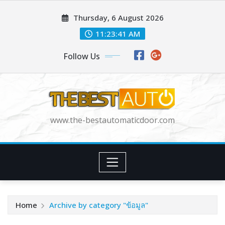
Skip
Thursday, 6 August 2026
to
content
11:23:42 AM
Follow Us
www.the-bestautomaticdoor.com
Home
Archive by category "ข้อมูล"