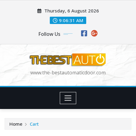
Skip
Thursday, 6 August 2026
to
content
9:06:31 AM
Follow Us
www.the-bestautomaticdoor.com
Home
Cart